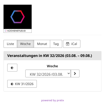
Zum
Kuechenstud.io
Haupt-
Inhalt
springen
Liste
Woche
Monat
Tag
iCal
Veranstaltungen in KW 32/2026 (03.08. – 09.08.)
Woche
Woche
zur
Anzeige
KW 31/2026
auswählen
powered by pretix