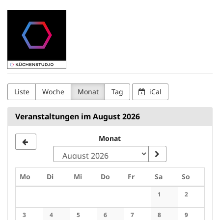
Zum
Kuechenstud.io
Haupt-
Inhalt
springen
Liste
Woche
Monat
Tag
iCal
Veranstaltungen im August 2026
Monat
Montag
Dienstag
Mittwoch
Donnerstag
Freitag
Samstag
Sonntag
Mo
Di
Mi
Do
Fr
Sa
So
Kalender
1
2
Keine Veranstaltung
Keine Veran
3
4
5
6
7
8
9