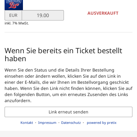
Unkategorisierte
Produkte
Preis
AUSVERKAUFT
EUR
in
inkl. 7% MwSt.
EUR
für
Ticket
"Bamberg"
Wenn Sie bereits ein Ticket bestellt
setzen
haben
Wenn Sie den Status und die Details Ihrer Bestellung
einsehen oder ändern wollen, klicken Sie auf den Link in
einer der E-Mails, die wir Ihnen im Bestellvorgang geschickt
haben. Wenn Sie den Link nicht finden können, klicken Sie auf
den folgenden Button, um ein erneutes Zusenden des Links
anzufordern.
Link erneut senden
Kontakt
Impressum
Datenschutz
powered by pretix