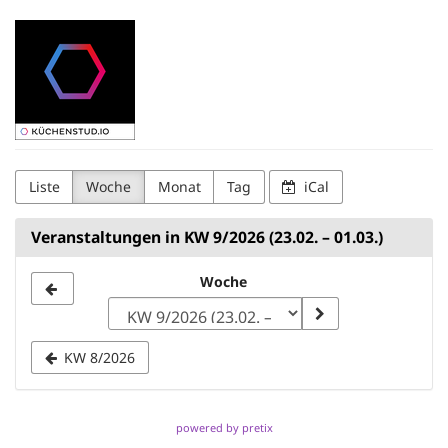
Zum
Kuechenstud.io
Haupt-
Inhalt
springen
Liste
Woche
Monat
Tag
iCal
Veranstaltungen in KW 9/2026 (23.02. – 01.03.)
Woche
Woche
zur
Anzeige
KW 8/2026
auswählen
powered by pretix