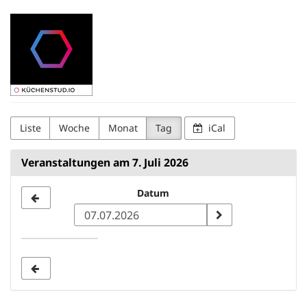
Zum
Kuechenstud.io
Haupt-
Inhalt
springen
Liste
Woche
Monat
Tag
iCal
Veranstaltungen am 7. Juli 2026
Datum
Datum
zur
Anzeige
auswählen