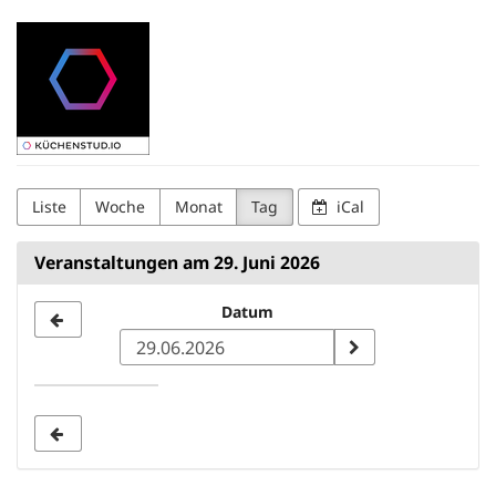
Zum
Kuechenstud.io
Haupt-
Inhalt
springen
Liste
Woche
Monat
Tag
iCal
Veranstaltungen am 29. Juni 2026
Datum
Datum
zur
Anzeige
auswählen