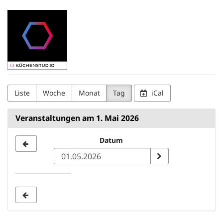
Zum
Kuechenstud.io
Haupt-
Inhalt
springen
Liste
Woche
Monat
Tag
iCal
Veranstaltungen am 1. Mai 2026
Datum
Datum
zur
Anzeige
auswählen