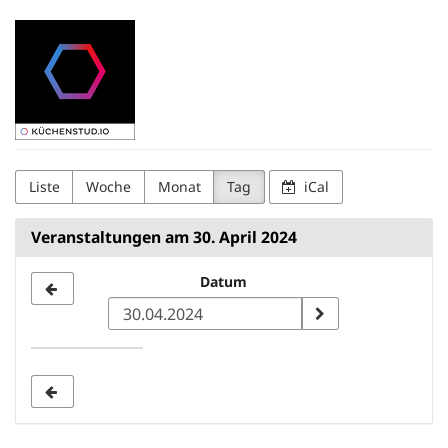
Zum
Kuechenstud.io
Haupt-
Inhalt
springen
Liste
Woche
Monat
Tag
iCal
Veranstaltungen am 30. April 2024
Datum
Datum
zur
Anzeige
auswählen