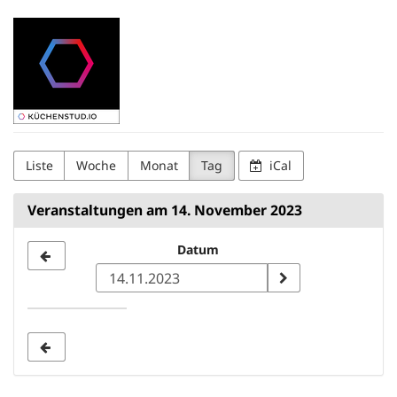
Zum
Kuechenstud.io
Haupt-
Inhalt
springen
Liste
Woche
Monat
Tag
iCal
Veranstaltungen am 14. November 2023
Datum
Datum
zur
Anzeige
auswählen